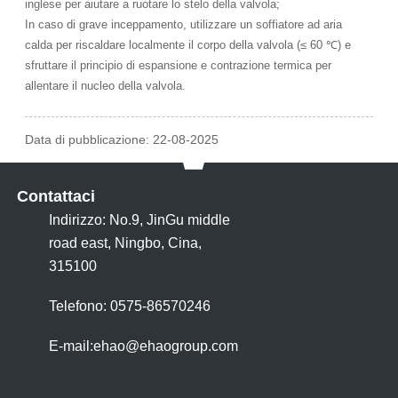
inglese per aiutare a ruotare lo stelo della valvola;
In caso di grave inceppamento, utilizzare un soffiatore ad aria
calda per riscaldare localmente il corpo della valvola (≤ 60 ℃) e
sfruttare il principio di espansione e contrazione termica per
allentare il nucleo della valvola.
Data di pubblicazione: 22-08-2025
Contattaci
Indirizzo: No.9, JinGu middle
road east, Ningbo, Cina,
315100
Telefono: 0575-86570246
E-mail:
ehao@ehaogroup.com